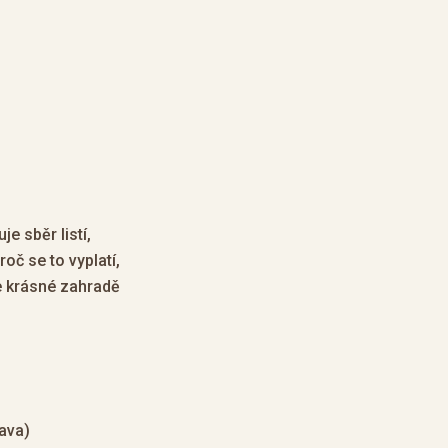
e sběr listí,
oč se to vyplatí,
e krásné zahradě
ava)