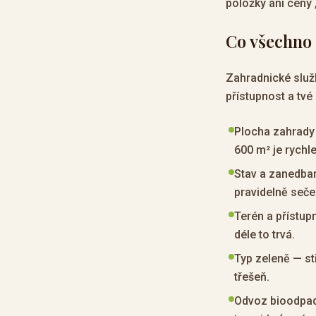
položky ani ceny 
Co všechno 
Zahradnické služb
přístupnost a tvé
Plocha zahrady 
600 m² je rychle
Stav a zanedban
pravidelně seče
Terén a přístup
déle to trvá.
Typ zeleně — stř
třešeň.
Odvoz bioodpad