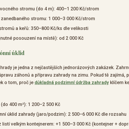
ovocného stromu (do 4 m): 400–1 200 Kč/strom
 zanedbaného stromu: 1 000–3 000 Kč/strom
tromů a keřů: 350–800 Kč/ks dle velikosti
nutné posouzení na místě): od 2 000 Kč
zónní úklid
hrady je jedna z nejčastějších jednorázových zakázek. Zahrnuj
úpravu záhonů a přípravu zahrady na zimu. Pokud tě zajímá, pr
ek o tom, proč je
důkladná podzimní údržba zahrady
klíčem k
tí (do 400 m²): 1 200–2 500 Kč
ní úklid zahrady (jaro/podzim): 2 500–6 000 Kč dle rozsahu
 listí velkým kontejnerem: +1 500–3 000 Kč (kontejner + dopr