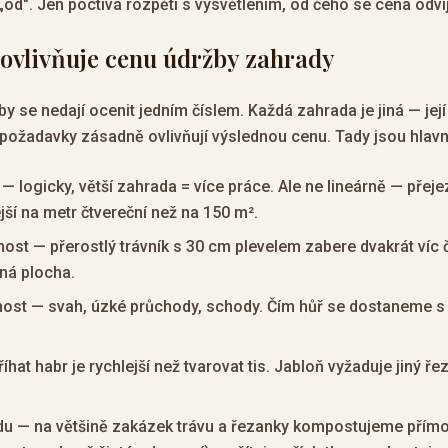
„od". Jen poctivá rozpětí s vysvětlením, od čeho se cena odvíj
ovlivňuje cenu údržby zahrady
y se nedají ocenit jedním číslem. Každá zahrada je jiná — její 
 požadavky zásadně ovlivňují výslednou cenu. Tady jsou hlavní
— logicky, větší zahrada = více práce. Ale ne lineárně — přeje
jší na metr čtvereční než na 150 m².
ost — přerostlý trávník s 30 cm plevelem zabere dvakrát víc 
ná plocha.
nost — svah, úzké průchody, schody. Čím hůř se dostaneme s 
íhat habr je rychlejší než tvarovat tis. Jabloň vyžaduje jiný ř
u — na většině zakázek trávu a řezanky kompostujeme přímo