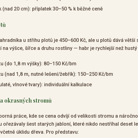
ík (nad 20 cm): příplatek 30–50 % k běžné ceně
otů
hradníka u střihu plotů je 450–600 Kč, ale u plotů dává větší
 na výšce, šířce a druhu rostliny — habr je rychlejší než hustý 
otu (do 1,8 m výšky): 80–150 Kč/bm
otu (nad 1,8 m, nutné lešení/žebřík): 150–250 Kč/bm
ulaté, vlnové tvary): individuální kalkulace
 a okrasných stromů
orná práce, kde se cena odvíjí od velikosti stromu a náročno
ořezávaly šest starých jabloní, které nikdo nestříhal deset l
 včetně úklidu dřeva. Pro představu: