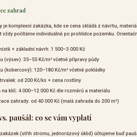
ace zahrad
 je komplexní zakázka, kde se cena skládá z návrhu, materiál
t vždy počítáme individuálně po prohlídce pozemku. Orientač
ístě + základní návrh: 1 500–3 000 Kč
ku (výsev): 35–55 Kč/m² včetně přípravy půdy
ku (kobercový): 120–180 Kč/m² včetně pokládky
trvalek: od 200 Kč/ks + cena rostliny
na klíč: 4 000–12 000 Kč dle rozměrů a materiálu
zace zahrady: od 40 000 Kč (malá zahrada do 200 m²)
s. paušál: co se vám vyplatí
zakázek (střih stromu, jednorázový úklid) účtujeme buď pauš