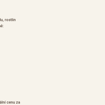
u, rostlin
ně:
ální cenu za