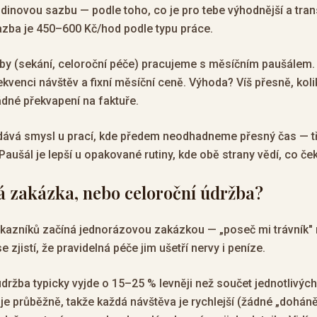
inovou sazbu — podle toho, co je pro tebe výhodnější a tran
zba je 450–600 Kč/hod podle typu práce.
žby (sekání, celoroční péče) pracujeme s měsíčním paušálem
ekvenci návštěv a fixní měsíční ceně. Výhoda? Víš přesně, kol
ádné překvapení na faktuře.
ává smysl u prací, kde předem neodhadneme přesný čas — tře
Paušál je lepší u opakované rutiny, kde obě strany vědí, co ček
 zakázka, nebo celoroční údržba?
ákazníků začíná jednorázovou zakázkou — „poseč mi trávník" 
e zjistí, že pravidelná péče jim ušetří nervy i peníze.
držba typicky vyjde o 15–25 % levněji než součet jednotlivýc
je průběžně, takže každá návštěva je rychlejší (žádné „dohá