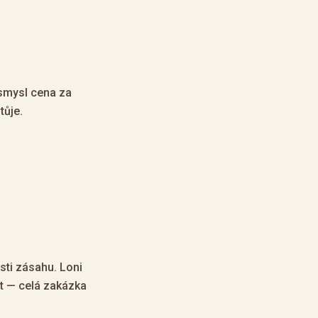
 smysl cena za
tůje.
sti zásahu. Loni
et — celá zakázka