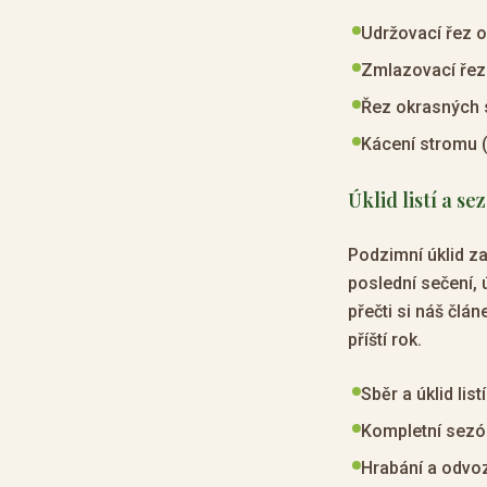
Udržovací řez 
Zmlazovací řez
Řez okrasných s
Kácení stromu (
Úklid listí a se
Podzimní úklid za
poslední sečení, 
přečti si náš člán
příští rok.
Sběr a úklid lis
Kompletní sezón
Hrabání a odvoz