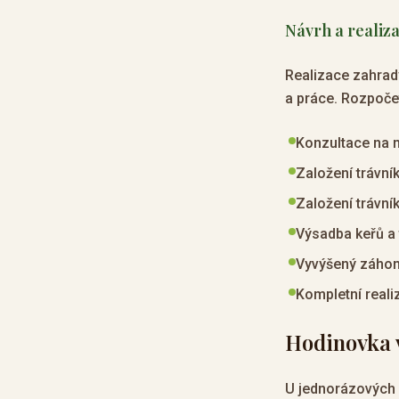
Návrh a realiz
Realizace zahrady
a práce. Rozpoče
Konzultace na m
Založení trávní
Založení trávní
Výsadba keřů a 
Vyvýšený záhon 
Kompletní reali
Hodinovka v
U jednorázových 