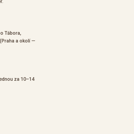
r.
do Tábora,
 (Praha a okolí —
(jednou za 10–14