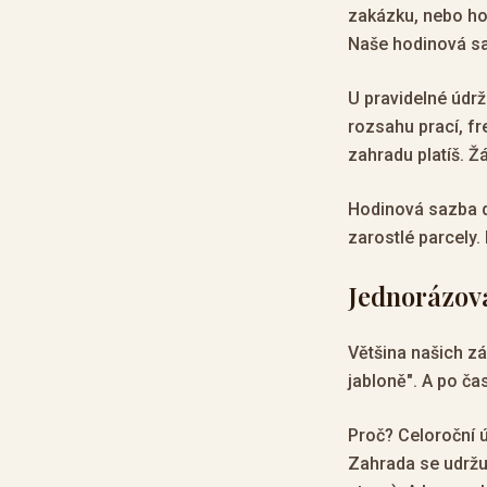
zakázku, nebo hod
Naše hodinová sa
U pravidelné údr
rozsahu prací, fr
zahradu platíš. Ž
Hodinová sazba d
zarostlé parcely. 
Jednorázová
Většina našich z
jabloně". A po čas
Proč? Celoroční ú
Zahrada se udržu