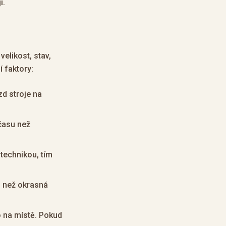
í.
velikost, stav,
 faktory:
zd stroje na
času než
technikou, tím
ez než okrasná
 na místě. Pokud