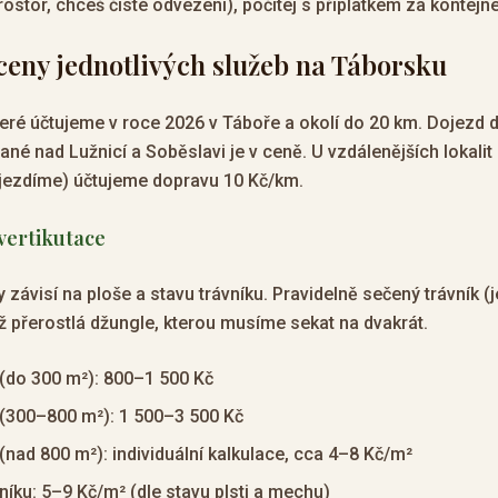
rostor, chceš čisté odvezení), počítej s příplatkem za kontejne
ceny jednotlivých služeb na Táborsku
teré účtujeme v roce 2026 v Táboře a okolí do 20 km. Dojezd 
ané nad Lužnicí a Soběslavi je v ceně. U vzdálenějších lokalit
jezdíme) účtujeme dopravu 10 Kč/km.
 vertikutace
y závisí na ploše a stavu trávníku. Pravidelně sečený trávník 
než přerostlá džungle, kterou musíme sekat na dvakrát.
 (do 300 m²): 800–1 500 Kč
 (300–800 m²): 1 500–3 500 Kč
 (nad 800 m²): individuální kalkulace, cca 4–8 Kč/m²
níku: 5–9 Kč/m² (dle stavu plsti a mechu)