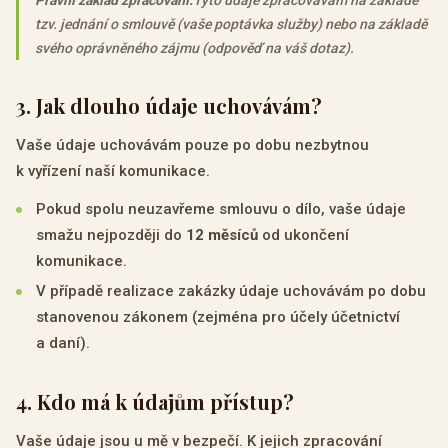
Právní základ zpracování:
Tyto údaje zpracovávám na základě
tzv. jednání o smlouvě (vaše poptávka služby) nebo na základě
svého oprávněného zájmu (odpověď na váš dotaz).
3
.
Jak dlouho údaje uchovávám?
Vaše údaje uchovávám pouze po dobu nezbytnou
k vyřízení naší komunikace.
Pokud spolu neuzavřeme smlouvu o dílo, vaše údaje
smažu nejpozději do
12 měsíců
od ukončení
komunikace.
V případě realizace zakázky údaje uchovávám po dobu
stanovenou zákonem (zejména pro účely účetnictví
a daní).
4
.
Kdo má k údajům přístup?
Vaše údaje jsou u mě v bezpečí. K jejich zpracování