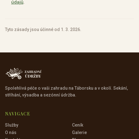
údajů
.
Tyto zásady jsou účinné od 1. 3. 2026.
Spolehlivá péče o vaši zahradu na Táborsku a v okolí. Sekání,
stříhání, výsadba a sezónní údržba.
NAVIGACE
Služby
Ceník
O nás
Galerie