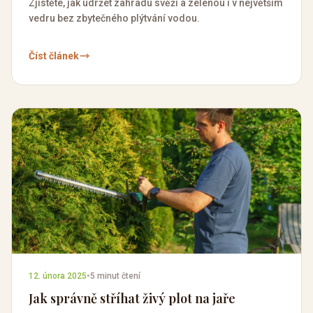
Zjistěte, jak udržet zahradu svěží a zelenou i v největším
vedru bez zbytečného plýtvání vodou.
Číst článek
12. února 2025
•
5 minut čtení
Jak správně stříhat živý plot na jaře