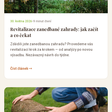
30. května 2026
•
9 minut čtení
Revitalizace zanedbané zahrady: jak začít
a co čekat
Zdědili jste zanedbanou zahradu? Provedeme vás
revitalizací krok za krokem — od analýzy po novou
výsadbu. Nezávazný návrh do týdne.
Číst článek