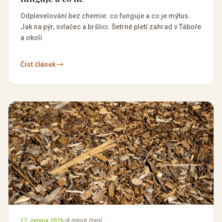
Odplevelování bez chemie: co funguje a co je mýtus.
Jak na pýr, svlačec a bršlici. Šetrné pletí zahrad v Táboře
a okolí.
Číst článek
12. června 2026
•
8 minut čtení