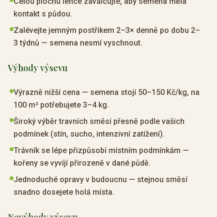
Celou plochu lehce zaválcujte, aby semena měla
kontakt s půdou.
Zalévejte jemným postřikem 2–3× denně po dobu 2–
3 týdnů — semena nesmí vyschnout.
Výhody výsevu
Výrazně nižší cena — semena stojí 50–150 Kč/kg, na
100 m² potřebujete 3–4 kg.
Široký výběr travních směsí přesně podle vašich
podmínek (stín, sucho, intenzivní zatížení).
Trávník se lépe přizpůsobí místním podmínkám —
kořeny se vyvíjí přirozeně v dané půdě.
Jednoduché opravy v budoucnu — stejnou směsí
snadno dosejete holá místa.