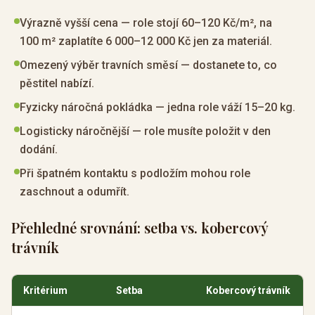
Výrazně vyšší cena — role stojí 60–120 Kč/m², na
100 m² zaplatíte 6 000–12 000 Kč jen za materiál.
Omezený výběr travních směsí — dostanete to, co
pěstitel nabízí.
Fyzicky náročná pokládka — jedna role váží 15–20 kg.
Logisticky náročnější — role musíte položit v den
dodání.
Při špatném kontaktu s podložím mohou role
zaschnout a odumřít.
Přehledné srovnání: setba vs. kobercový
trávník
Kritérium
Setba
Kobercový trávník