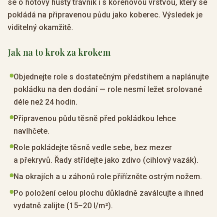
se o hotový hustý trávník i s kořenovou vrstvou, který se
pokládá na připravenou půdu jako koberec. Výsledek je
viditelný okamžitě.
Jak na to krok za krokem
Objednejte role s dostatečným předstihem a naplánujte
pokládku na den dodání — role nesmí ležet srolované
déle než 24 hodin.
Připravenou půdu těsně před pokládkou lehce
navlhčete.
Role pokládejte těsně vedle sebe, bez mezer
a překryvů. Řady střídejte jako zdivo (cihlový vazák).
Na okrajích a u záhonů role přiřízněte ostrým nožem.
Po položení celou plochu důkladně zaválcujte a ihned
vydatně zalijte (15–20 l/m²).