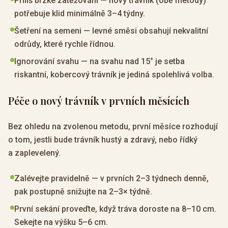
Příliš brzké zatěžování — nový trávník (obě metody)
potřebuje klid minimálně 3–4 týdny.
Šetření na semeni — levné směsi obsahují nekvalitní
odrůdy, které rychle řídnou.
Ignorování svahu — na svahu nad 15° je setba
riskantní, kobercový trávník je jediná spolehlivá volba.
Péče o nový trávník v prvních měsících
Bez ohledu na zvolenou metodu, první měsíce rozhodují
o tom, jestli bude trávník hustý a zdravý, nebo řídký
a zaplevelený.
Zalévejte pravidelně — v prvních 2–3 týdnech denně,
pak postupně snižujte na 2–3× týdně.
První sekání proveďte, když tráva doroste na 8–10 cm.
Sekejte na výšku 5–6 cm.