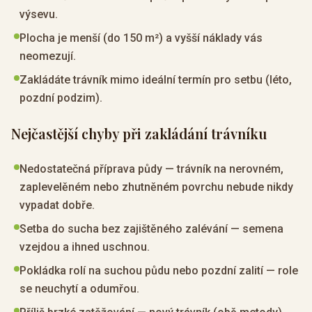
výsevu.
Plocha je menší (do 150 m²) a vyšší náklady vás
neomezují.
Zakládáte trávník mimo ideální termín pro setbu (léto,
pozdní podzim).
Nejčastější chyby při zakládání trávníku
Nedostatečná příprava půdy — trávník na nerovném,
zaplevelěném nebo zhutněném povrchu nebude nikdy
vypadat dobře.
Setba do sucha bez zajištěného zalévání — semena
vzejdou a ihned uschnou.
Pokládka rolí na suchou půdu nebo pozdní zalití — role
se neuchytí a odumřou.