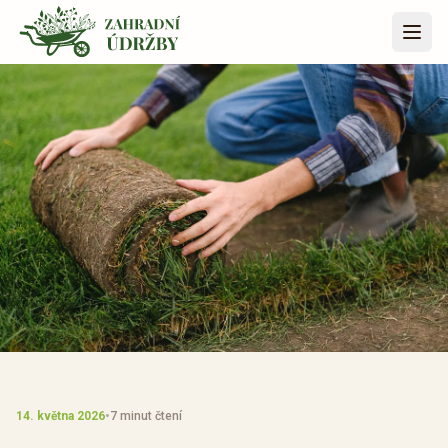
Přeskočit na obsah
14. května 2026
•
7 minut čtení