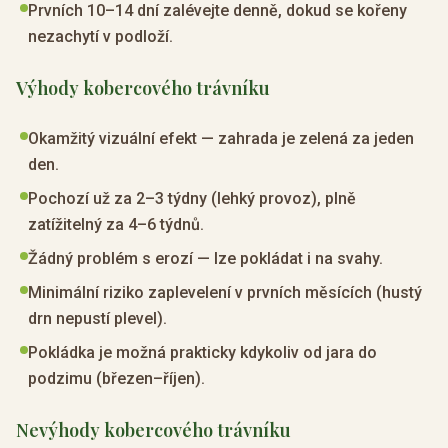
Prvních 10–14 dní zalévejte denně, dokud se kořeny
nezachytí v podloží.
Výhody kobercového trávníku
Okamžitý vizuální efekt — zahrada je zelená za jeden
den.
Pochozí už za 2–3 týdny (lehký provoz), plně
zatížitelný za 4–6 týdnů.
Žádný problém s erozí — lze pokládat i na svahy.
Minimální riziko zaplevelení v prvních měsících (hustý
drn nepustí plevel).
Pokládka je možná prakticky kdykoliv od jara do
podzimu (březen–říjen).
Nevýhody kobercového trávníku