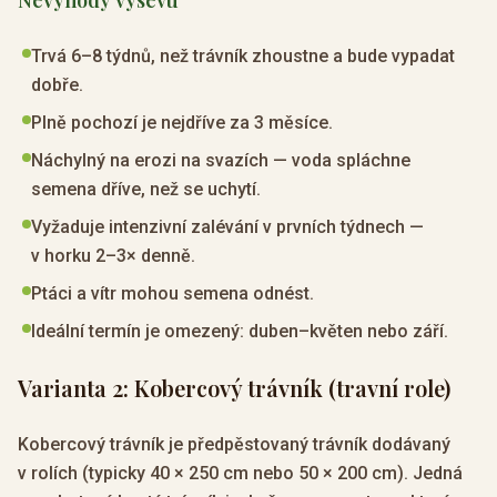
Nevýhody výsevu
Trvá 6–8 týdnů, než trávník zhoustne a bude vypadat
dobře.
Plně pochozí je nejdříve za 3 měsíce.
Náchylný na erozi na svazích — voda spláchne
semena dříve, než se uchytí.
Vyžaduje intenzivní zalévání v prvních týdnech —
v horku 2–3× denně.
Ptáci a vítr mohou semena odnést.
Ideální termín je omezený: duben–květen nebo září.
Varianta 2: Kobercový trávník (travní role)
Kobercový trávník je předpěstovaný trávník dodávaný
v rolích (typicky 40 × 250 cm nebo 50 × 200 cm). Jedná