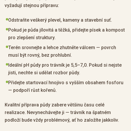
vyžadují stejnou přípravu:
Odstraňte veškerý plevel, kameny a stavební suť.
Pokud je půda jílovitá a těžká, přidejte písek a kompost
pro zlepšení struktury.
Terén srovnejte a lehce zhutněte válcem — povrch
musí být rovný, bez prohlubní.
Ideální pH půdy pro trávník je 5,5–7,0. Pokud si nejste
jisti, nechte si udělat rozbor půdy.
Přidejte startovací hnojivo s vyšším obsahem fosforu
— podpoří růst kořenů.
Kvalitní příprava půdy zabere většinu času celé
realizace. Nevynechávejte ji — trávník na špatném
podloží bude vždy problémový, ať ho založíte jakkoliv.