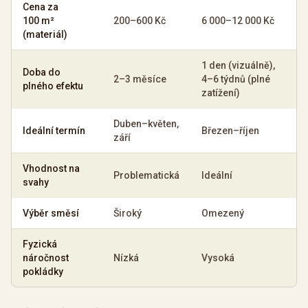
Cena za
100 m²
200–600 Kč
6 000–12 000 Kč
(materiál)
1 den (vizuálně),
Doba do
2–3 měsíce
4–6 týdnů (plné
plného efektu
zatížení)
Duben–květen,
Ideální termín
Březen–říjen
září
Vhodnost na
Problematická
Ideální
svahy
Výběr směsí
Široký
Omezený
Fyzická
náročnost
Nízká
Vysoká
pokládky