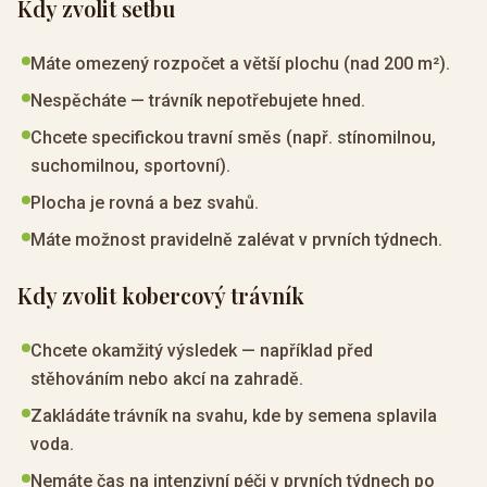
Kdy zvolit setbu
Máte omezený rozpočet a větší plochu (nad 200 m²).
Nespěcháte — trávník nepotřebujete hned.
Chcete specifickou travní směs (např. stínomilnou,
suchomilnou, sportovní).
Plocha je rovná a bez svahů.
Máte možnost pravidelně zalévat v prvních týdnech.
Kdy zvolit kobercový trávník
Chcete okamžitý výsledek — například před
stěhováním nebo akcí na zahradě.
Zakládáte trávník na svahu, kde by semena splavila
voda.
Nemáte čas na intenzivní péči v prvních týdnech po