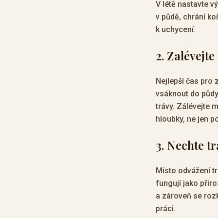
V létě nastavte v
v půdě, chrání ko
k uchycení.
2. Zalévejt
Nejlepší čas pro 
vsáknout do půdy 
trávy. Zálévejte 
hloubky, ne jen p
3. Nechte t
Místo odvážení tr
fungují jako přir
a zároveň se rozk
práci.