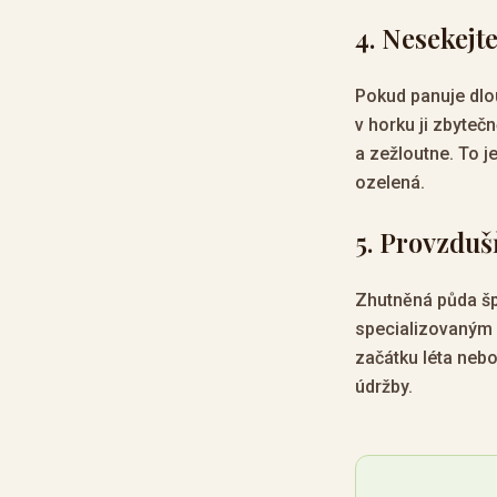
4. Nesekejt
Pokud panuje dlou
v horku ji zbyteč
a zežloutne. To j
ozelená.
5. Provzdu
Zhutněná půda šp
specializovaným 
začátku léta neb
údržby.