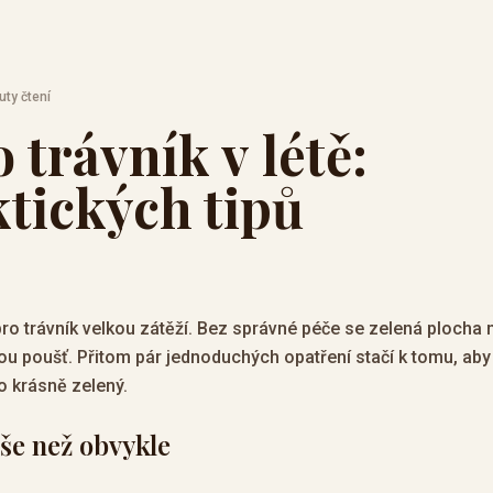
uty čtení
 trávník v létě:
ktických tipů
pro trávník velkou zátěží. Bez správné péče se zelená plocha
ou poušť. Přitom pár jednoduchých opatření stačí k tomu, aby 
to krásně zelený.
ýše než obvykle