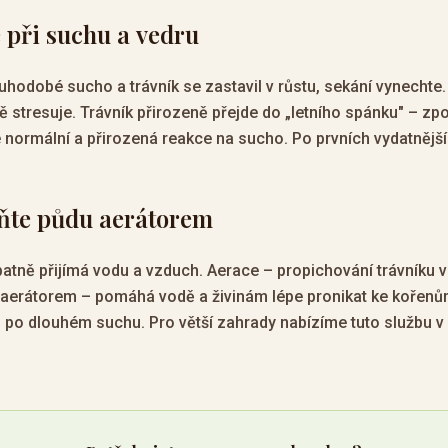
e při suchu a vedru
hodobé sucho a trávník se zastavil v růstu, sekání vynechte.
ně stresuje. Trávník přirozeně přejde do „letního spánku" – zp
e normální a přirozená reakce na sucho. Po prvních vydatnějš
šňte půdu aerátorem
atně přijímá vodu a vzduch. Aerace – propichování trávníku 
aerátorem – pomáhá vodě a živinám lépe pronikat ke kořenům
o po dlouhém suchu. Pro větší zahrady nabízíme tuto službu v