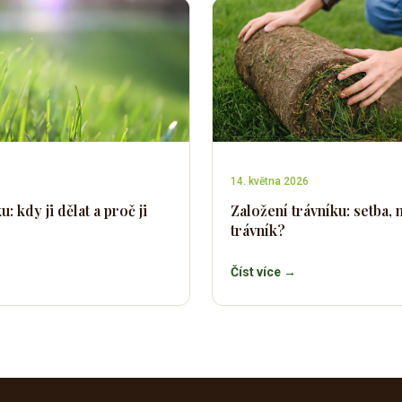
14. května 2026
: kdy ji dělat a proč ji
Založení trávníku: setba
trávník?
Číst více →