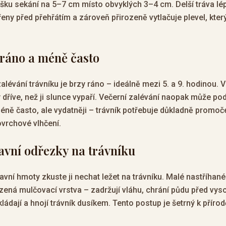
ýšku sekání na 5–7 cm místo obvyklých 3–4 cm. Delší tráva lé
řeny před přehřátím a zároveň přirozeně vytlačuje plevel, kte
e ráno a méně často
zalévání trávníku je brzy ráno – ideálně mezi 5. a 9. hodinou. 
dříve, než ji slunce vypaří. Večerní zalévání naopak může p
méně často, ale vydatněji – trávník potřebuje důkladně promo
ovrchové vlhčení.
ravní odřezky na trávníku
avní hmoty zkuste ji nechat ležet na trávníku. Malé nastříhané
ozená mulčovací vrstva – zadržují vláhu, chrání půdu před vy
ládají a hnojí trávník dusíkem. Tento postup je šetrný k přírod