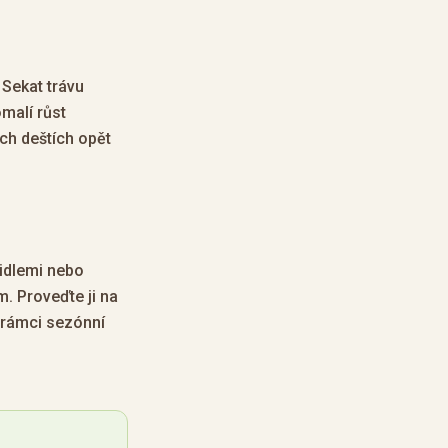
 Sekat trávu
omalí růst
ích deštích opět
vidlemi nebo
. Proveďte ji na
 rámci sezónní