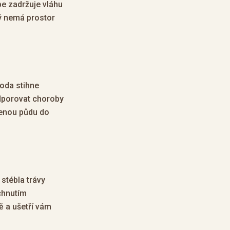
pe zadržuje vláhu
rý nemá prostor
Voda stihne
odporovat choroby
čenou půdu do
 stébla trávy
schnutím
ě a ušetří vám