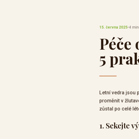
15. června 2025
•
4 min
Péče o
5 pra
Letní vedra jsou 
proměnit v žlutav
zůstal po celé lé
1. Sekejte v